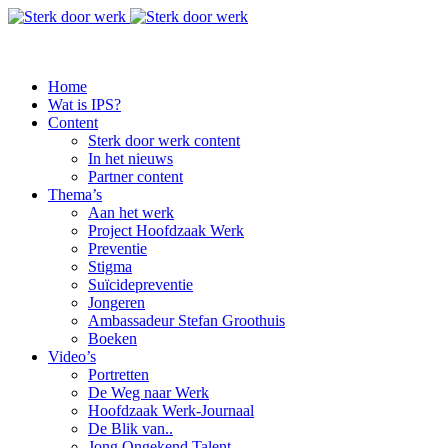
Home
Wat is IPS?
Content
Sterk door werk content
In het nieuws
Partner content
Thema’s
Aan het werk
Project Hoofdzaak Werk
Preventie
Stigma
Suïcidepreventie
Jongeren
Ambassadeur Stefan Groothuis
Boeken
Video’s
Portretten
De Weg naar Werk
Hoofdzaak Werk-Journaal
De Blik van..
Jong Ongekend Talent