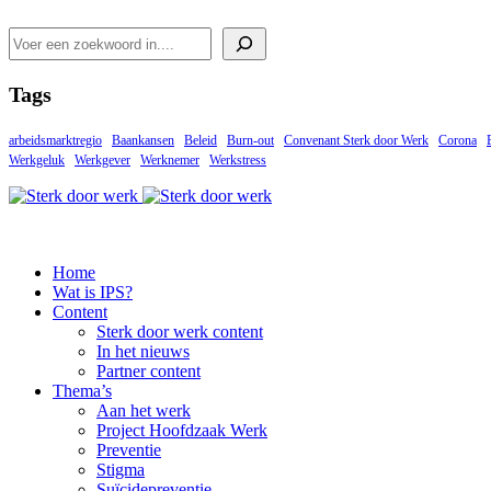
Search
Tags
arbeidsmarktregio
Baankansen
Beleid
Burn-out
Convenant Sterk door Werk
Corona
Werkgeluk
Werkgever
Werknemer
Werkstress
Home
Wat is IPS?
Content
Sterk door werk content
In het nieuws
Partner content
Thema’s
Aan het werk
Project Hoofdzaak Werk
Preventie
Stigma
Suïcidepreventie