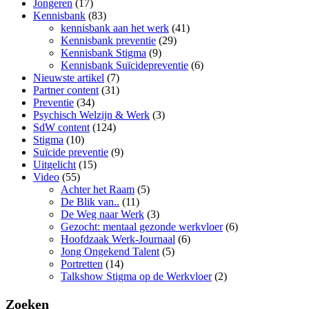
Jongeren
(17)
Kennisbank
(83)
kennisbank aan het werk
(41)
Kennisbank preventie
(29)
Kennisbank Stigma
(9)
Kennisbank Suïcidepreventie
(6)
Nieuwste artikel
(7)
Partner content
(31)
Preventie
(34)
Psychisch Welzijn & Werk
(3)
SdW content
(124)
Stigma
(10)
Suïcide preventie
(9)
Uitgelicht
(15)
Video
(55)
Achter het Raam
(5)
De Blik van..
(11)
De Weg naar Werk
(3)
Gezocht: mentaal gezonde werkvloer
(6)
Hoofdzaak Werk-Journaal
(6)
Jong Ongekend Talent
(5)
Portretten
(14)
Talkshow Stigma op de Werkvloer
(2)
Zoeken