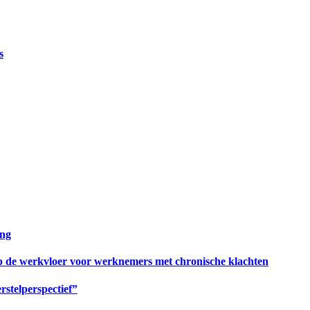
s
ing
op de werkvloer voor werknemers met chronische klachten
rstelperspectief”