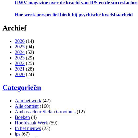
UWV magazine over de kracht van IPS en de succesfactor
Hoe werk perspectief biedt bij psychische kwetsbaarheid
Archief
2026
(14)
2025
(94)
2024
(52)
2023
(29)
2022
(25)
2021
(28)
2020
(24)
Categorieën
Aan het werk
(42)
Alle content
(160)
Ambassadeur Stefan Groothuis
(12)
Boeken
(4)
Hoofdzaak Werk
(59)
In het nieuws
(23)
ips
(67)