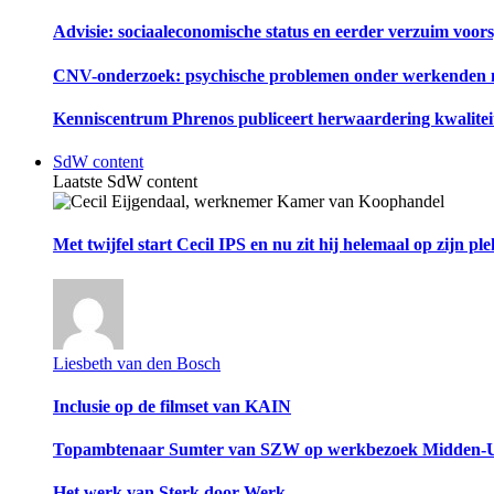
Advisie: sociaaleconomische status en eerder verzuim voor
CNV-onderzoek: psychische problemen onder werkenden 
Kenniscentrum Phrenos publiceert herwaardering kwalitei
SdW content
Laatste SdW content
Met twijfel start Cecil IPS en nu zit hij helemaal op zijn 
Liesbeth van den Bosch
Inclusie op de filmset van KAIN
Topambtenaar Sumter van SZW op werkbezoek Midden-U
Het werk van Sterk door Werk