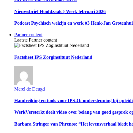
Nieuwsbrief Hoofdzaak } Werk februari 2026
Podcast Psychisch welzijn en werk #3 Henk-Jan Grotenhui
Partner content
Laatste Partner content
Factsheet IPS Zorginstituut Nederland
Merel de Deugd
Handreiking en tools voor IPS-O: ondersteuning bij opleid
WerkVersterkt deelt video over belang van goed gesprek 
Barbara Stringer van Phrenos: “Het levensverhaal biedt he